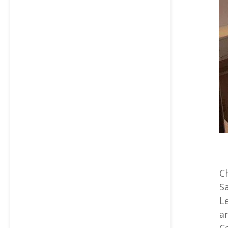
C
S
L
a